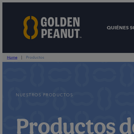
Saltar
al
contenido
QUIÉNES 
Home
|
Productos
NUESTROS PRODUCTOS
Productos d