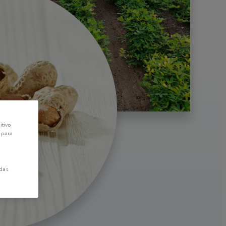
itivo
 para
das