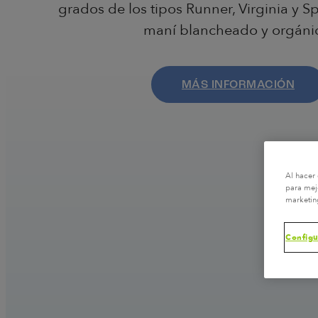
grados de los tipos Runner, Virginia y S
maní blancheado y orgáni
MÁS INFORMACIÓN
Al hacer 
para mejo
marketin
Configu