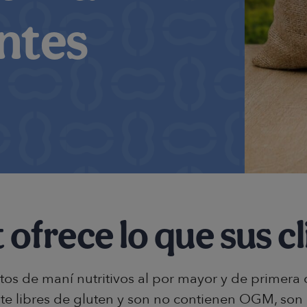
ntes
ofrece lo que sus cl
os de maní nutritivos al por mayor y de primera
e libres de gluten y son no contienen OGM, son 