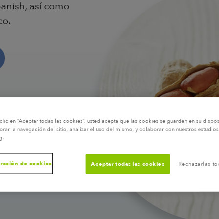
panish, así como
co.
clic en “Aceptar todas las cookies”, usted acepta que las cookies se guarden en su dispos
rar la navegación del sitio, analizar el uso del mismo, y colaborar con nuestros estudios
g.
ración de cookies
Aceptar todas las cookies
Rechazarlas to