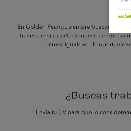
marketin
Configu
En Golden Peanut, siempre buscamos nuev
través del sitio web de nuestra empresa
ofrece igualdad de oportunidad
¿Buscas trab
Envía tu CV para que lo considerem