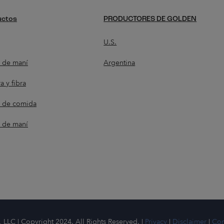
uctos
PRODUCTORES DE GOLDEN
U.S.
e de maní
Argentina
a y fibra
a de comida
a de maní
LLC | Copyright 2024. All Rights Reserved. |
Privacy
|
Disclaimer
|
Con