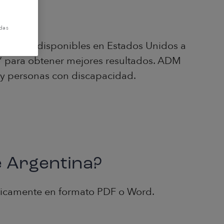
das
empleos disponibles en Estados Unidos a
n” para obtener mejores resultados. ADM
 y personas con discapacidad.
e Argentina?
únicamente en formato PDF o Word.