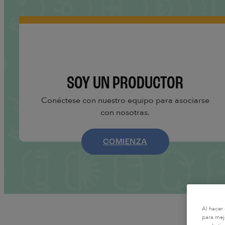
SOY UN PRODUCTOR
Conéctese con nuestro equipo para asociarse
con nosotras.
COMIENZA
Al hacer 
para mejo