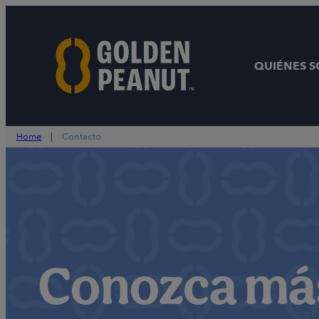
Saltar
al
contenido
QUIÉNES 
Home
|
Contacto
Conozca má