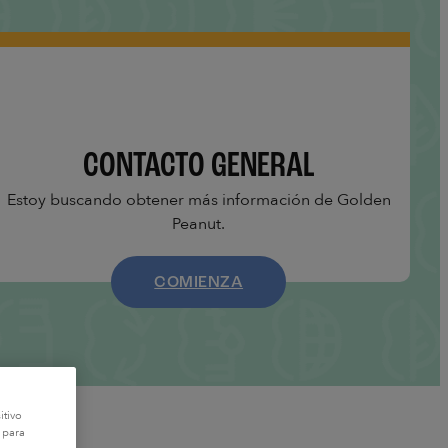
CONTACTO GENERAL
Estoy buscando obtener más información de Golden
Peanut.
COMIENZA
itivo
 para