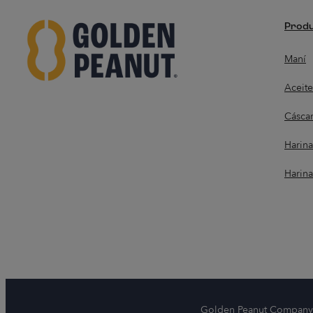
Prod
Maní
Aceit
Cáscar
Harin
Harin
Golden Peanut Company, 