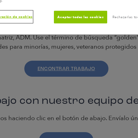
g.
Carreras
ración de cookies
Aceptar todas las cookies
Rechazarlas to
os talentos para nuestro equipo. Puede buscar 
 matriz, ADM. Use el término de búsqueda “golde
es para minorías, mujeres, veteranos protegidos
ENCONTRAR TRABAJO
ajo con nuestro equipo d
os haciendo clic en el botón de abajo. Envíalo 