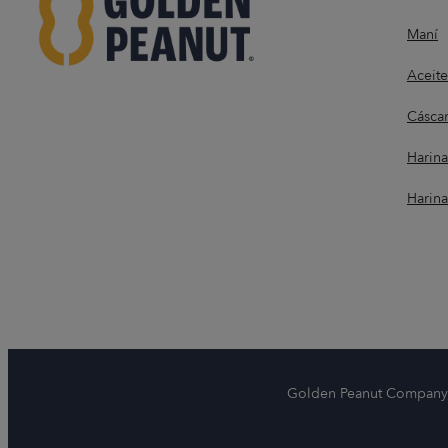
Maní
Aceit
Cáscar
Harin
Harin
Golden Peanut Company, 