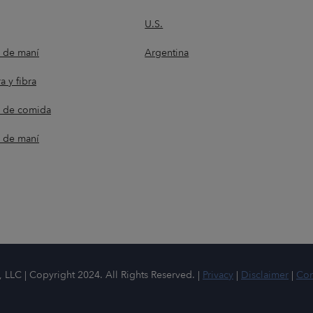
U.S.
e de maní
Argentina
a y fibra
a de comida
a de maní
LLC | Copyright 2024. All Rights Reserved. |
Privacy
|
Disclaimer
|
Con