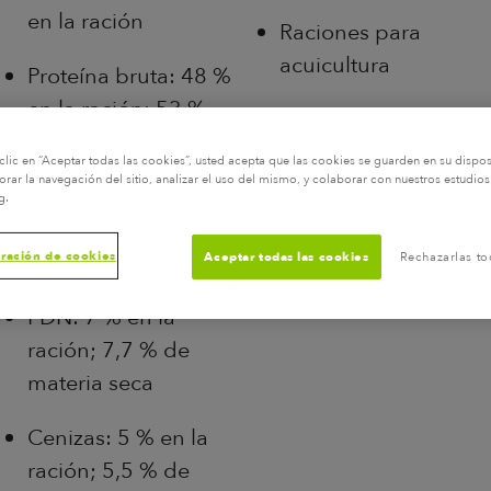
en la ración
Raciones para
acuicultura
Proteína bruta: 48 %
en la ración; 53 %
Alimento para
de materia seca
ganado
clic en “Aceptar todas las cookies”, usted acepta que las cookies se guarden en su dispos
rar la navegación del sitio, analizar el uso del mismo, y colaborar con nuestros estudios
Grasa bruta: 1 % en
g.
la ración; 1,1 % de
materia seca
ración de cookies
Aceptar todas las cookies
Rechazarlas to
FDN: 7 % en la
ración; 7,7 % de
materia seca
Cenizas: 5 % en la
ración; 5,5 % de